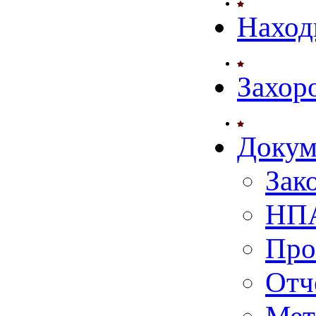
Наход
Захор
Докум
Зак
НПА
Про
Отч