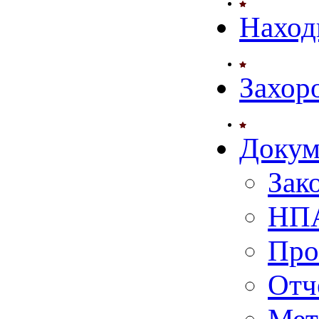
Наход
Захор
Докум
Зак
НПА
Про
Отч