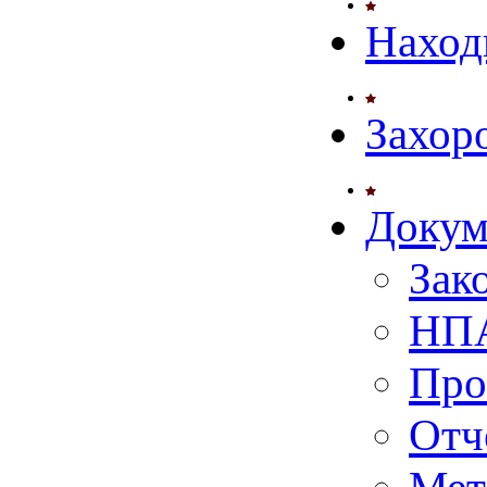
Наход
Захор
Докум
Зак
НПА
Про
Отч