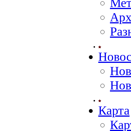
Мет
Арх
Раз
Ново
Нов
Нов
Карта
Кар