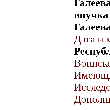
Галеев
внучка
Галеев
Дата и 
Респуб
Воинско
Имеющи
Исследо
Дополн