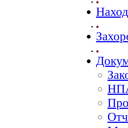
Нахо
Захор
Доку
Зак
НПА
Про
Отч