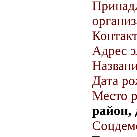
Принадл
органи
Контакт
Адрес э
Названи
Дата р
Место 
район,
Соцдем