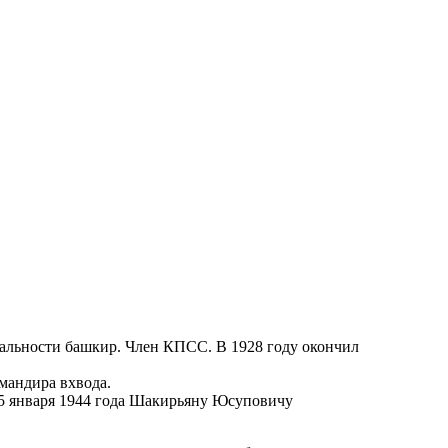
альности башкир. Член КПСС. В 1928 году окончил
мандира вхвода.
5 января 1944 года Шакирьяну Юсуповичу