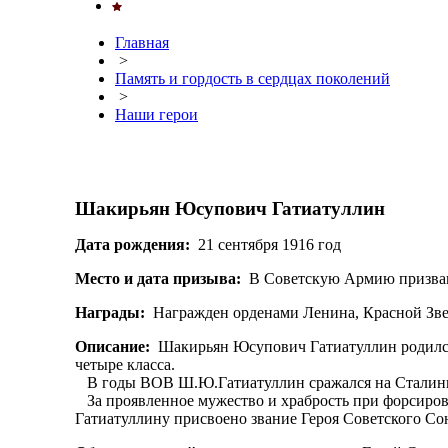
Главная
>
Память и гордость в сердцах поколений
>
Наши герои
Шакирьян Юсупович Гатиатуллин
Дата рождения:
21 сентября 1916 год
Место и дата призыва:
В Советскую Армию призван в
Награды:
Награжден орденами Ленина, Красной Зве
Описание:
Шакирьян Юсупович Гатиатуллин родился 
четыре класса.
В годы ВОВ Ш.Ю.Гатиатуллин сражался на Сталингр
За проявленное мужество и храбрость при форсиро
Гатиатуллину присвоено звание Героя Советского Со