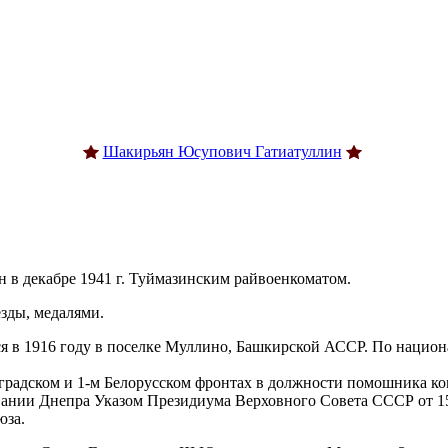
Шакирьян Юсупович Гатиатуллин
 декабре 1941 г. Туймазинским райвоенко­матом.
зды, медалями.
в 1916 году в поселке Муллино, Башкирской АССР. По национ
адском и 1-м Белорусском фронтах в должности помошника ко
вании Днепра Указом Президиума Верховного Совета СССР от 1
юза.