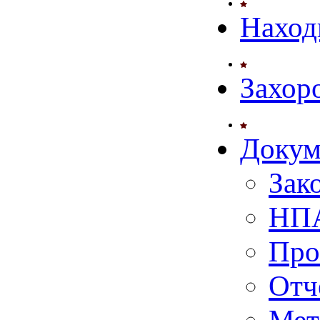
Наход
Захор
Докум
Зак
НПА
Про
Отч