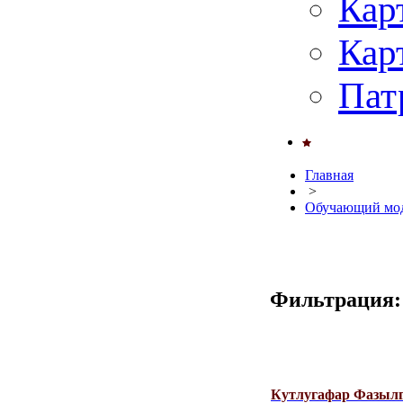
Кар
Кар
Пат
Главная
>
Обучающий мод
Фильтрация:
Кутлугафар Фазылг